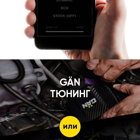
GÄN
ТЮНИНГ
или