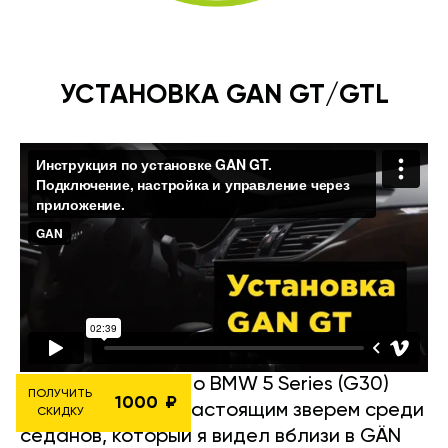
УСТАНОВКА GAN GT/GTL
Вот подробности о BMW 5 Series (G30)
ПОЛУЧИТЬ
1000
550i 2017 года — настоящим зверем среди
СКИДКУ
седанов, который я видел вблизи в GÄN