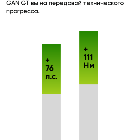
GAN GT вы на передовой технического
прогресса.
+
111
+
Нм
76
л.с.