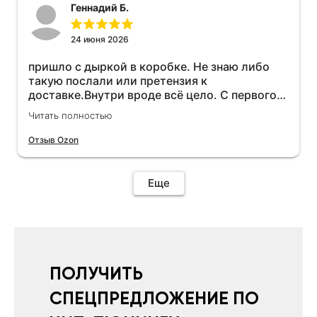
Геннадий Б.
24 июня 2026
пришло с дыркой в коробке. Не знаю либо
такую послали или претензия к
доставке.Внутри вроде всё цело. С первого
раза установить не получается не знаю
Читать полностью
может интернет дурит. Четыре звёзды за
упаковку с дыркой.Как опробую дополню
Отзыв Ozon
отзыв.Дополняю отзыв для установки
необходимо подключить vpn на телефоне
иначе не качает без него. Как поставил сразу
Еще
всё установилось по работе устройства
дополню позже ещё не проехал 120
км.Дополняю после пробега 120 км
действительно работает провалов нет разгон
более энергичный расход не
увеличился.Всем рекомендую к покупке.
ПОЛУЧИТЬ
СПЕЦПРЕДЛОЖЕНИЕ ПО