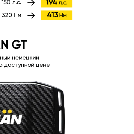
194
:
150 л.с.
л.с.
413
:
320 Нм
Нм
N GT
ный немецкий
о доступной цене