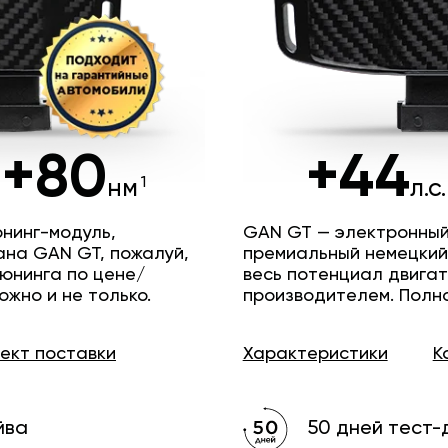
+80
+44
нм
л.с.
нинг-модуль,
GAN GT — электронный
ана GAN GT, пожалуй,
премиальный немецкий
юнинга по цене/
весь потенциал двига
ожно и не только.
производителем. Полн
лект
поставки
Характеристики
К
йва
50 дней тест-