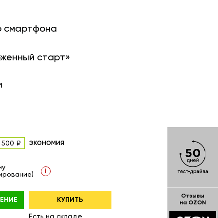
о смартфона
оженный старт»
и
экономия
 500
ну
i
ирование)
Отзывы
ЕНИЕ
КУПИТЬ
на OZON
Есть на складе