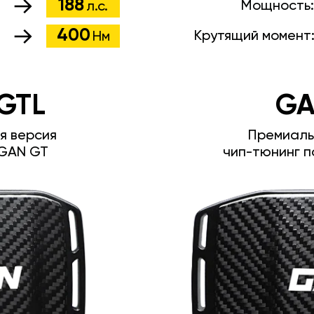
188
Мощность
л.с.
400
Крутящий момент
Нм
GTL
GA
я версия
Премиаль
GAN GT
чип-тюнинг п