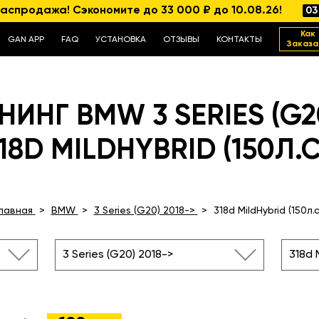
аспродажа! Сэкономите до 33 000 ₽ до 10.08.26!
03
Как
GAN APP
FAQ
УСТАНОВКА
ОТЗЫВЫ
КОНТАКТЫ
Заказа
ИНГ BMW 3 SERIES (G20
18D MILDHYBRID (150Л.С
Главная
BMW
3 Series (G20) 2018->
318d MildHybrid (150л.с
3 Series (G20) 2018->
318d M