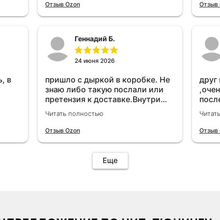
удет
Отзыв Ozon
Отзыв
Геннадий Б.
24 июня 2026
, в
пришло с дыркой в коробке. Не
друг
знаю либо такую послали или
,очен
претензия к доставке.Внутри
посл
вроде всё цело. С первого раза
прио
Читать полностью
Читат
установить не получается не
мощн
знаю может интернет дурит.
Отзыв Ozon
Отзыв
Четыре звёзды за упаковку с
дыркой.Как опробую дополню
отзыв.Дополняю отзыв для
Еще
установки необходимо
подключить vpn на телефоне
иначе не качает без него. Как
поставил сразу всё
установилось по работе
устройства дополню позже ещё