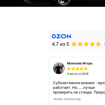
4.7
из 5
Моисеев Игорь
4 августа 2026
Субъективное мнение - вр
работает. Но.....лучше
проверить на стенде. Прир
10-12% "на глаз" уловить оч
Читать полностью
сложно. Покатаюсь, потом