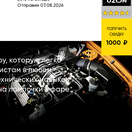
Отправим 07.08.2026
ПОЛУЧИТЬ
СКИДКУ
1000
у, которую легко
истам в любом
ехнических навыков
на лампочки в фаре