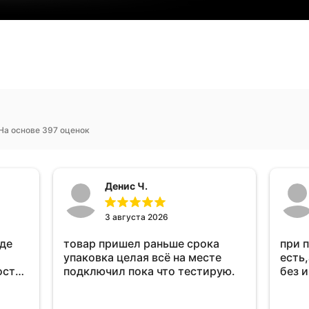
На основе 397 оценок
Денис Ч.
3 августа 2026
оде
товар пришел раньше срока
при 
упаковка целая всё на месте
есть,
ост
подключил пока что тестирую.
без 
ень