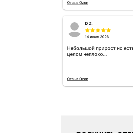
отключу и посмотрю, что б
Отзыв Ozon
😁.
D Z.
14 июля 2026
Небольшой прирост но есть
целом неплохо…
Отзыв Ozon