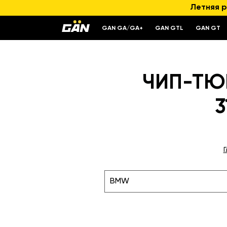
Летняя р
GAN GA/GA+
GAN GTL
GAN GT
ЧИП-ТЮН
3
BMW