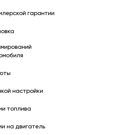
илерской гарантии
новка
ми­рований
томобиля
боты
нкой настройки
ии топлива
ии на двигатель