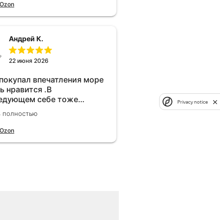
 Ozon
Андрей К.
22 июня 2026
 покупал впечатления море
ь нравится .В
едующем себе тоже
Privacy notice
брел.Реально прибавляет
ь полностью
ости!
 Ozon