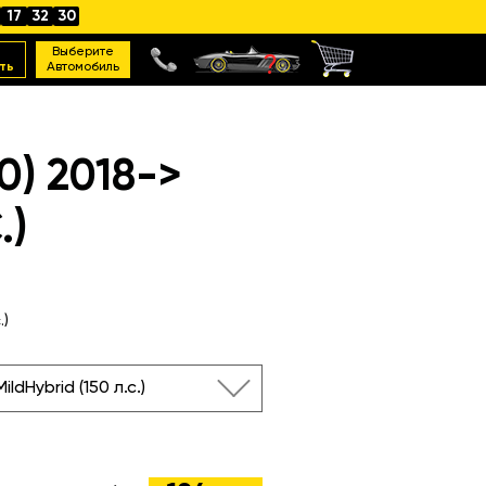
17
32
28
Выберите
ть
Автомобиль
) 2018->
.)
.)
ildHybrid (150 л.с.)