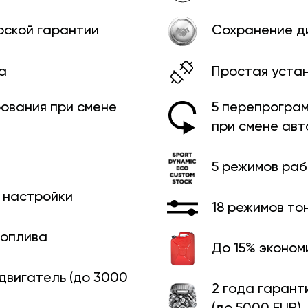
рской гарантии
Сохранение д
а
Простая уста
ования при смене
5 перепрограм
при смене ав
5 режимов ра
й настройки
18 режимов то
топлива
До 15% эконом
 двигатель (до 3000
2 года гарант