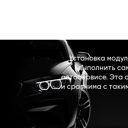
Установка моду
выполнить са
автосервисе. Эта 
и сравнима с таки