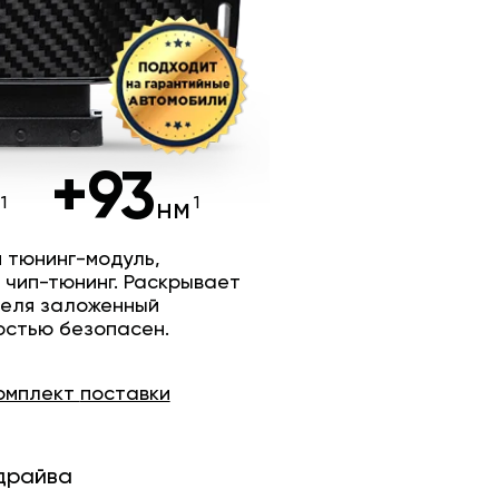
+93
нм
 тюнинг-модуль,
 чип-тюнинг. Раскрывает
теля заложенный
остью безопасен.
омплект
поставки
драйва