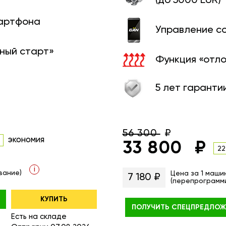
(до 5000 EUR)
мартфона
Управление с
ный старт»
Функция «отл
5 лет гаранти
56 300
экономия
33 800
22
i
вание)
Цена за 1 маши
7 180 ₽
(перепрограмм
КУПИТЬ
ПОЛУЧИТЬ
СПЕЦПРЕДЛОЖ
Есть на складе