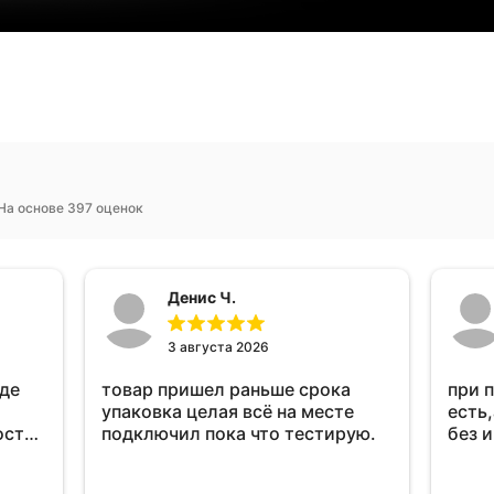
На основе 397 оценок
Денис Ч.
3 августа 2026
оде
товар пришел раньше срока
при 
упаковка целая всё на месте
есть,
ост
подключил пока что тестирую.
без 
ень