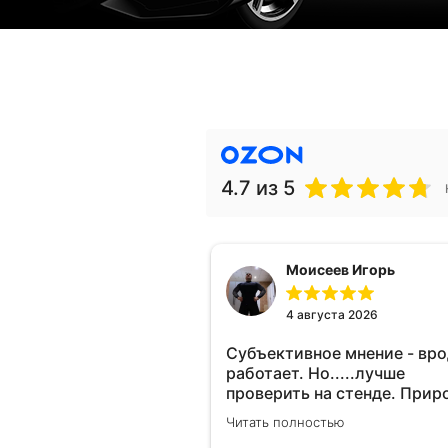
4.7
из 5
Моисеев Игорь
4 августа 2026
Субъективное мнение - вр
работает. Но.....лучше
проверить на стенде. Прир
10-12% "на глаз" уловить оч
Читать полностью
сложно. Покатаюсь, потом