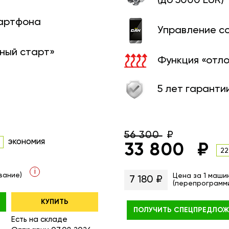
(до 5000 EUR)
мартфона
Управление с
ный старт»
Функция «отл
5 лет гаранти
56 300
экономия
33 800
22
i
вание)
Цена за 1 маши
7 180 ₽
(перепрограмм
КУПИТЬ
ПОЛУЧИТЬ
СПЕЦПРЕДЛОЖ
Есть на складе