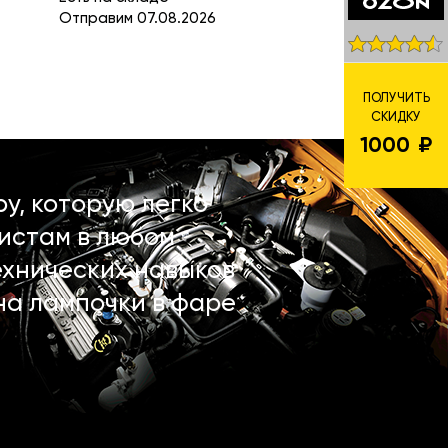
Отправим 07.08.2026
ПОЛУЧИТЬ
СКИДКУ
1000
у, которую легко
истам в любом
ехнических навыков
на лампочки в фаре