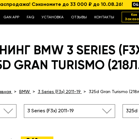
аспродажа! Сэкономите до 33 000 ₽ до 10.08.26!
04
Как
GAN APP
FAQ
УСТАНОВКА
ОТЗЫВЫ
КОНТАКТЫ
Заказа
ИНГ BMW 3 SERIES (F3X)
5D GRAN TURISMO (218Л.
авная
BMW
3 Series (F3x) 2011-19
325d Gran Turismo (218л.
3 Series (F3x) 2011-19
325d 