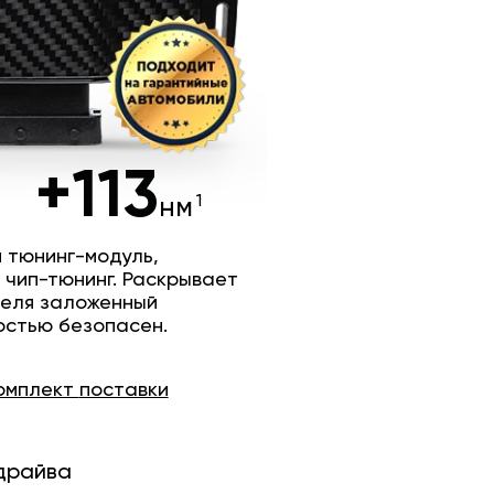
+113
нм
 тюнинг-модуль,
 чип-тюнинг. Раскрывает
теля заложенный
остью безопасен.
омплект
поставки
драйва