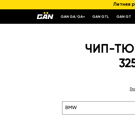
Летняя р
GAN GA/GA+
GAN GTL
GAN GT
ЧИП-ТЮН
32
Гл
BMW