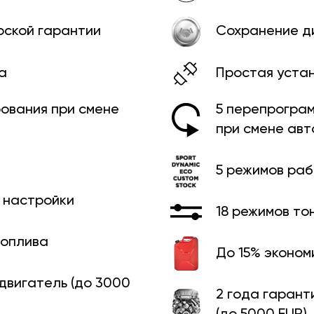
рской гарантии
Сохранение д
а
Простая уста
ования при смене
5 перепрограм
при смене ав
5 режимов ра
й настройки
18 режимов то
топлива
До 15% эконом
 двигатель (до 3000
2 года гарант