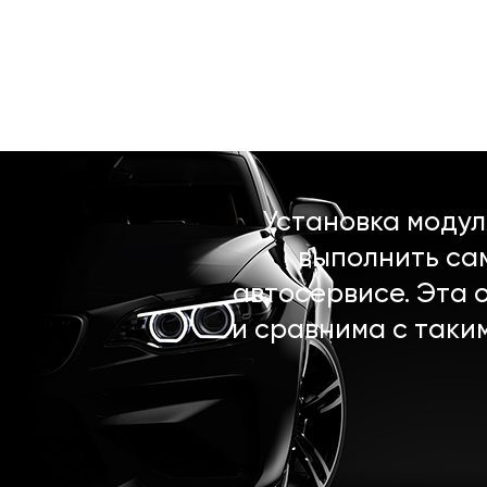
Установка моду
выполнить са
автосервисе. Эта 
и сравнима с таки