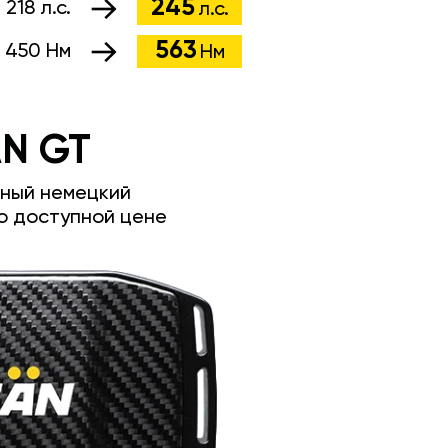
245
:
218 л.с.
л.с.
563
:
450 Нм
Нм
N GT
ный немецкий
о доступной цене