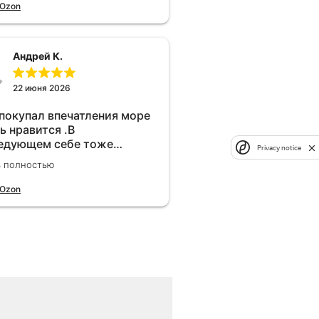
 Ozon
Андрей К.
22 июня 2026
 покупал впечатления море
ь нравится .В
едующем себе тоже
Privacy notice
брел.Реально прибавляет
ь полностью
ости!
 Ozon