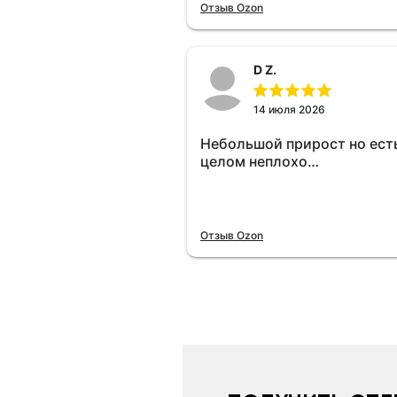
отключу и посмотрю, что б
Отзыв Ozon
😁.
D Z.
14 июля 2026
Небольшой прирост но есть
целом неплохо…
Отзыв Ozon