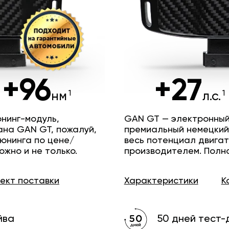
+96
+27
нм
л.с.
нинг-модуль,
GAN GT — электронный
ана GAN GT, пожалуй,
премиальный немецкий
юнинга по цене/
весь потенциал двига
ожно и не только.
производителем. Полн
лект
поставки
Характеристики
К
йва
50 дней тест-