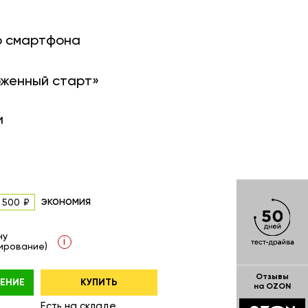
о смартфона
оженный старт»
и
экономия
 500
ну
i
ирование)
Отзывы
ЕНИЕ
КУПИТЬ
на OZON
Есть на складе