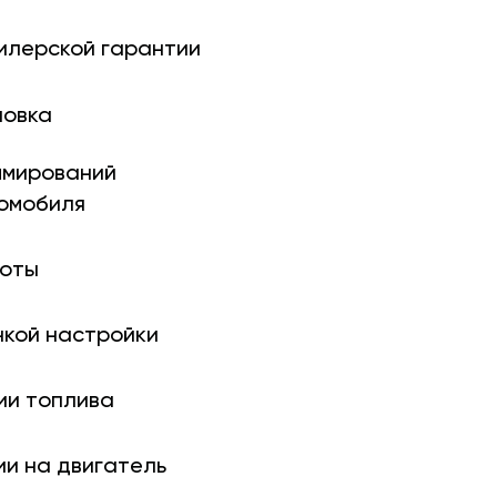
илерской гарантии
новка
ми­рований
томобиля
боты
нкой настройки
ии топлива
ии на двигатель