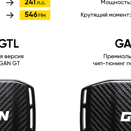
241
.
Мощность
л.с.
546
м
Крутящий момент
Нм
GTL
GA
я версия
Премиаль
GAN GT
чип-тюнинг п