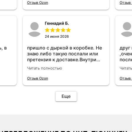
удет
Отзыв Ozon
Отзыв
Геннадий Б.
24 июня 2026
, в
пришло с дыркой в коробке. Не
друг
знаю либо такую послали или
,очен
претензия к доставке.Внутри
посл
вроде всё цело. С первого раза
прио
Читать полностью
Читат
установить не получается не
мощн
знаю может интернет дурит.
Отзыв Ozon
Отзыв
Четыре звёзды за упаковку с
дыркой.Как опробую дополню
отзыв.Дополняю отзыв для
Еще
установки необходимо
подключить vpn на телефоне
иначе не качает без него. Как
поставил сразу всё
установилось по работе
устройства дополню позже ещё