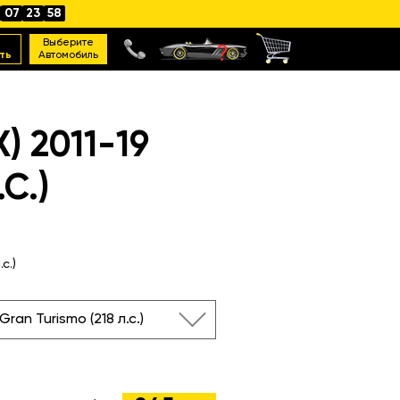
07
23
57
Выберите
ть
Автомобиль
 2011-19
С.)
с.)
Gran Turismo (218 л.с.)