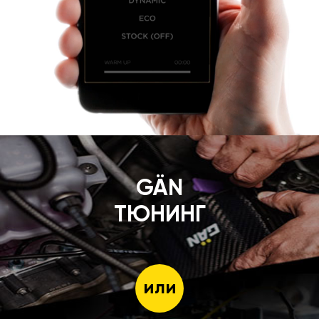
GÄN
ТЮНИНГ
или