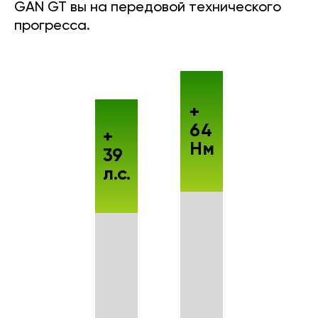
GAN GT вы на передовой технического
прогресса.
+
64
+
Нм
39
л.с.