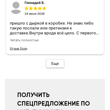
Геннадий Б.
24 июня 2026
пришло с дыркой в коробке. Не знаю либо
такую послали или претензия к
доставке.Внутри вроде всё цело. С первого
раза установить не получается не знаю
Читать полностью
может интернет дурит. Четыре звёзды за
упаковку с дыркой.Как опробую дополню
Отзыв Ozon
отзыв.Дополняю отзыв для установки
необходимо подключить vpn на телефоне
иначе не качает без него. Как поставил сразу
Еще
всё установилось по работе устройства
дополню позже ещё не проехал 120
км.Дополняю после пробега 120 км
действительно работает провалов нет разгон
более энергичный расход не
увеличился.Всем рекомендую к покупке.
ПОЛУЧИТЬ
СПЕЦПРЕДЛОЖЕНИЕ ПО