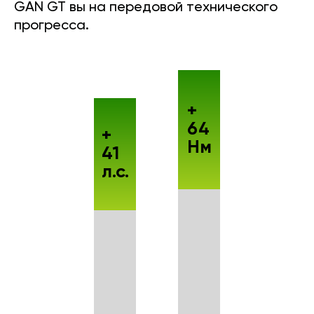
GAN GT вы на передовой технического
прогресса.
+
64
+
Нм
41
л.с.