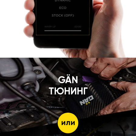
GÄN
ТЮНИНГ
или