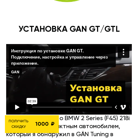
УСТАНОВКА GAN GT/GTL
Вот подробности о BMW 2 Series (F45) 218i
ПОЛУЧИТЬ
1000
— отличным компактным автомобилем,
СКИДКУ
который я обнаружил в GÄN Tuning в