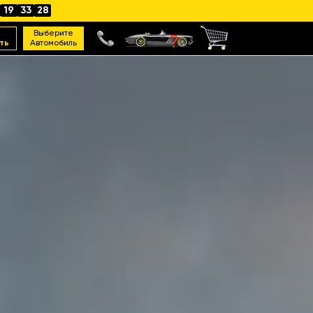
19
33
26
Выберите
ть
Автомобиль