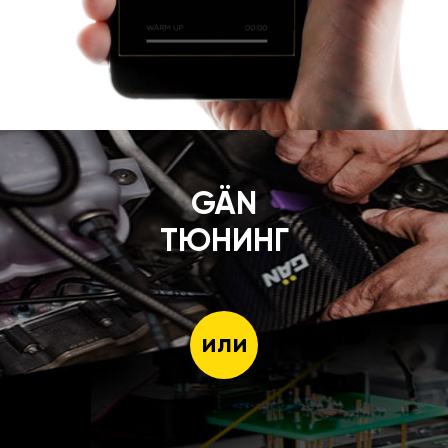
GÄN
ТЮНИНГ
или