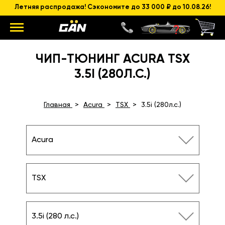
Летняя распродажа! Сэкономите до 33 000 ₽ до 10.08.26!
ЧИП-ТЮНИНГ ACURA TSX
3.5I (280Л.С.)
Главная
Acura
TSX
3.5i (280л.с.)
Acura
TSX
3.5i (280 л.с.)