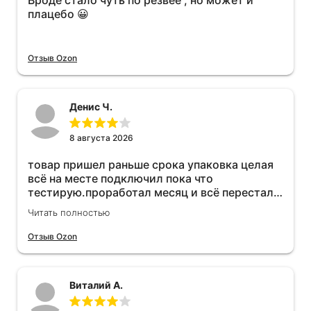
Вроде стало чуть по резвее , но может и
плацебо 😀
Отзыв Ozon
Денис Ч.
8 августа 2026
товар пришел раньше срока упаковка целая
всё на месте подключил пока что
тестирую.проработал месяц и всё перестал
работать прибавился расход топлива , очень
Читать полностью
жаль деньги на ветер
Отзыв Ozon
Виталий А.